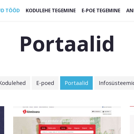
UD TÖÖD
KODULEHE TEGEMINE
E-POE TEGEMINE
AN
Portaalid
Kodulehed
E-poed
Portaalid
Infosüsteemi